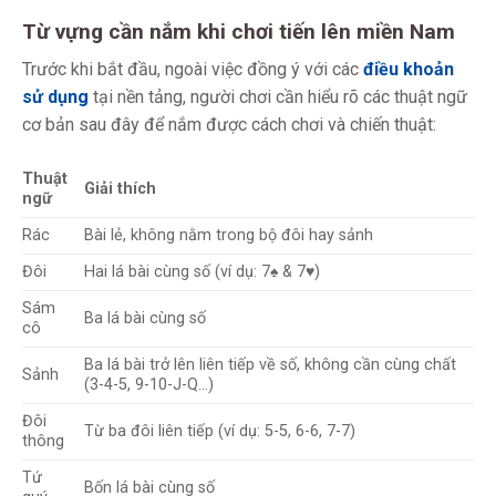
Từ vựng cần nắm khi chơi tiến lên miền Nam
Trước khi bắt đầu, ngoài việc đồng ý với các
điều khoản
sử dụng
tại nền tảng, người chơi cần hiểu rõ các thuật ngữ
cơ bản sau đây để nắm được cách chơi và chiến thuật:
Thuật
Giải thích
ngữ
Rác
Bài lẻ, không nằm trong bộ đôi hay sảnh
Đôi
Hai lá bài cùng số (ví dụ: 7♠ & 7♥)
Sám
Ba lá bài cùng số
cô
Ba lá bài trở lên liên tiếp về số, không cần cùng chất
Sảnh
(3-4-5, 9-10-J-Q…)
Đôi
Từ ba đôi liên tiếp (ví dụ: 5-5, 6-6, 7-7)
thông
Tứ
Bốn lá bài cùng số