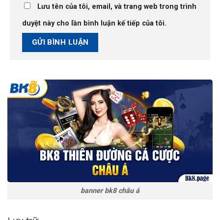
Lưu tên của tôi, email, và trang web trong trình
duyệt này cho lần bình luận kế tiếp của tôi.
banner bk8 châu á