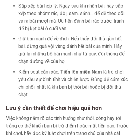
Sắp xếp bài hợp lý: Ngay sau khi nhận bài, hãy sắp
xếp theo nhóm: rác, đôi, sám, sảnh… để dễ theo dõi
và ra bài mượt mà. Ưu tiên đánh bài rác trước, tránh
để bị kẹt bài ở cuối ván.
Giữ bài mạnh để về đích: Nếu thấy đối thủ gần hết
bài, đừng quá vội vàng đánh hết bài của mình. Hãy
giữ lại những bộ bài mạnh như tứ quý, đôi thông để
chặn đường về của họ.
Kiểm soát cảm xúc:
Tiến lên miền Nam
là trò chơi
yêu cầu sự bình tĩnh và chiến lược. Đừng để cảm xúc
chi phối, nhất là khi bạn bị thối bài hoặc bị đối thủ
chặt.
Lưu ý cần thiết để chơi hiệu quả hơn
Việc không nắm rõ các tình huống như thối, cóng hay tới
trắng có thể khiến bạn bị trừ điểm hoặc mất tiền oan. Trước
khi chơi, hãy đọc kỹ luật chơi trên trang chủ của nhà cái