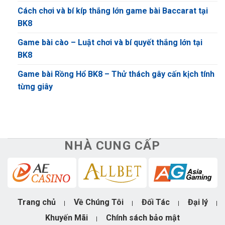
Cách chơi và bí kíp thắng lớn game bài Baccarat tại
BK8
Game bài cào – Luật chơi và bí quyết thắng lớn tại
BK8
Game bài Rồng Hổ BK8 – Thử thách gây cấn kịch tính
từng giây
NHÀ CUNG CẤP
Trang chủ
Về Chúng Tôi
Đối Tác
Đại lý
Khuyến Mãi
Chính sách bảo mật