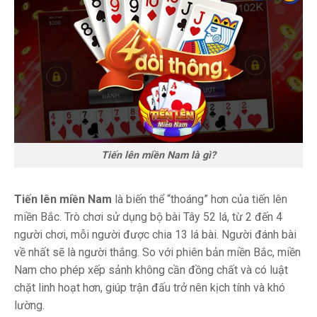
Tiến lên miền Nam là gì?
Tiến lên miền Nam
là biến thể “thoáng” hơn của tiến lên
miền Bắc. Trò chơi sử dụng bộ bài Tây 52 lá, từ 2 đến 4
người chơi, mỗi người được chia 13 lá bài. Người đánh bài
về nhất sẽ là người thắng. So với phiên bản miền Bắc, miền
Nam cho phép xếp sảnh không cần đồng chất và có luật
chặt linh hoạt hơn, giúp trận đấu trở nên kịch tính và khó
lường.