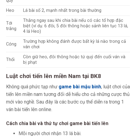
quý
Heo
Lá bài số 2, mạnh nhất trong bài thường
Thắng ngay sau khi chia bài nếu có các tổ hợp đặc
Tới
biệt (ví dụ: 6 đôi, 5 đôi thông hoặc sảnh liên tục 13 lá,
trắng
4 lá Heo)
Trường hợp không đánh được bất kỳ lá nào trong cả
Cóng
ván chơi
Còn giữ heo, đôi thông hoặc tứ quý đến cuối ván và
Thối
bị phạt
Luật chơi tiến lên miền Nam tại BK8
Không quá phức tạp như
game bài mậu binh
, luật chơi của
tiến lên miền nam tương đối dễ hiểu cho cả những cược thủ
mới vào nghề. Sau đây là các bước cụ thể diễn ra trong 1
ván bài tiến lên online.
Cách chia bài và thứ tự chơi game bài tiến lên
Mỗi người chơi nhận 13 lá bài.