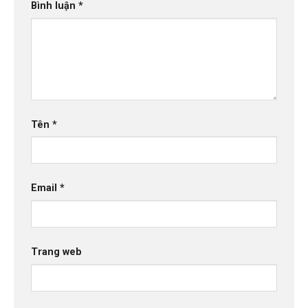
Bình luận
*
Tên
*
Email
*
Trang web