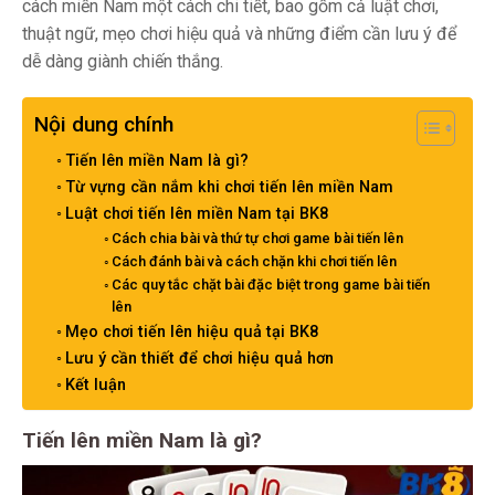
cách miền Nam một cách chi tiết, bao gồm cả luật chơi,
thuật ngữ, mẹo chơi hiệu quả và những điểm cần lưu ý để
dễ dàng giành chiến thắng.
Nội dung chính
Tiến lên miền Nam là gì?
Từ vựng cần nắm khi chơi tiến lên miền Nam
Luật chơi tiến lên miền Nam tại BK8
Cách chia bài và thứ tự chơi game bài tiến lên
Cách đánh bài và cách chặn khi chơi tiến lên
Các quy tắc chặt bài đặc biệt trong game bài tiến
lên
Mẹo chơi tiến lên hiệu quả tại BK8
Lưu ý cần thiết để chơi hiệu quả hơn
Kết luận
Tiến lên miền Nam là gì?